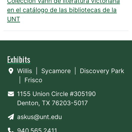
Colección Vann de literatura victoriana
en el catálogo de las bibliotecas de la
UNT
Exhibits
Willis
|
Sycamore
|
Discovery Park
|
Frisco
1155 Union Circle #305190
Denton, TX 76203-5017
askus@unt.edu
940.565.2411