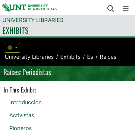
Skip to content
Search
Me
UNIVERSITY LIBRARIES
EXHIBITS
University Libraries
Exhibits
Es
Raices
Raíces: Periodistas
In This Exhibit
Introducción
Activistas
Pioneros