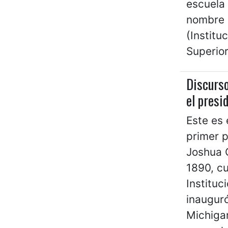
escuela
nombre 
(Institu
Superior
Discurso
el presi
Este es 
primer p
Joshua C
1890, cu
Instituc
inauguró
Michigan