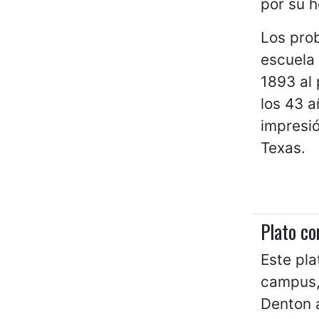
por su 
Los prob
escuela 
1893 al 
los 43 a
impresió
Texas.
Plato co
Este pla
campus, 
Denton a