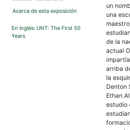
un nomb
Acerca de esta exposición
una escu
maestros
En inglés: UNT: The First 50
estudia
Years
de la n
actual 
impartía
arriba d
la esqui
Denton S
Ethan Al
estudio 
estudia
formació