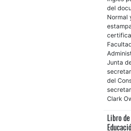
del docu
Normal y
estampad
certific
Facultad
Administ
Junta d
secretar
del Cons
secretar
Clark O
Libro de
Educació