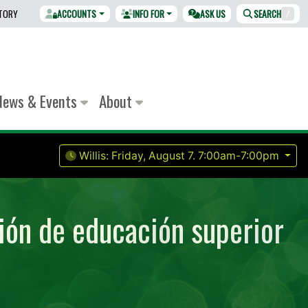
CTORY
ACCOUNTS
INFO FOR
ASK US
SEARCH
/
News & Events
About
Willis:
Friday, August 7.
7:00am-7:00pm
ión de educación superior