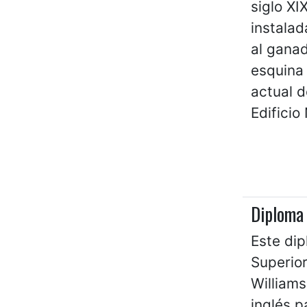
siglo XI
instalad
al ganad
esquina 
actual d
Edifici
Diploma
Este dip
Superior
Williams
inglés p