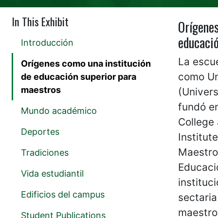
In This Exhibit
Orígenes
educació
Introducción
La escu
Orígenes como una institución
como Un
de educación superior para
maestros
(Univers
fundó e
Mundo académico
College
Deportes
Institut
Maestros
Tradiciones
Educaci
Vida estudiantil
instituc
Edificios del campus
sectaria
maestro
Student Publications