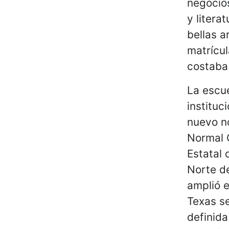
negocios
y litera
bellas a
matrícu
costaba
La escue
instituc
nuevo n
Normal C
Estatal 
Norte d
amplió e
Texas se
definid