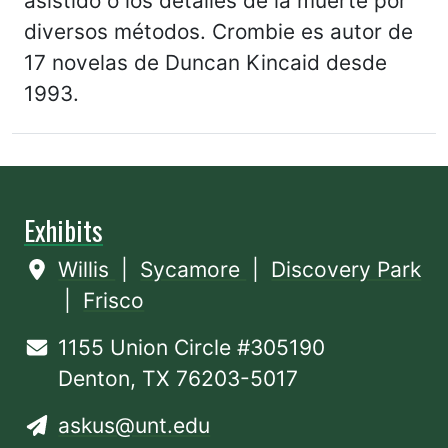
asistido o los detalles de la muerte por
diversos métodos. Crombie es autor de
17 novelas de Duncan Kincaid desde
1993.
Exhibits
Willis
|
Sycamore
|
Discovery Park
|
Frisco
1155 Union Circle #305190
Denton, TX 76203-5017
askus@unt.edu