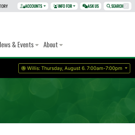
CTORY
ACCOUNTS
INFO FOR
ASK US
SEARCH
/
News & Events
About
Willis:
Thursday, August 6.
7:00am-7:00pm