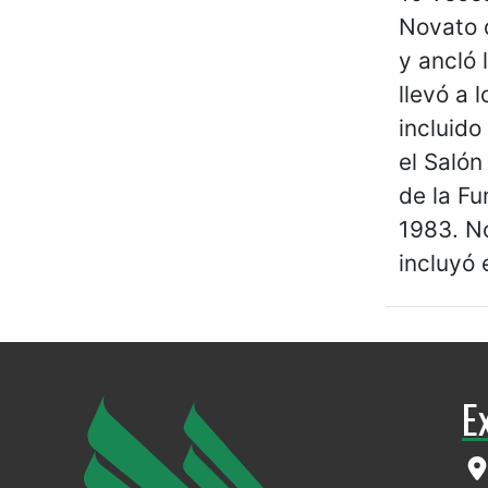
Novato 
y ancló 
llevó a 
incluido
el Salón
de la F
1983. No
incluyó 
E