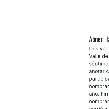
Abner H
Dos vece
Valle de
séptimo 
anotar c
particip
nombrad
año. Fir
nombrad
corrió 