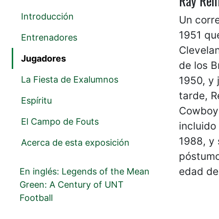
Ray Ren
Introducción
Un corre
1951 que
Entrenadores
Clevela
Jugadores
de los 
La Fiesta de Exalumnos
1950, y 
tarde, R
Espíritu
Cowboys 
El Campo de Fouts
incluido
1988, y 
Acerca de esta exposición
póstumo 
edad de
En inglés: Legends of the Mean
Green: A Century of UNT
Football