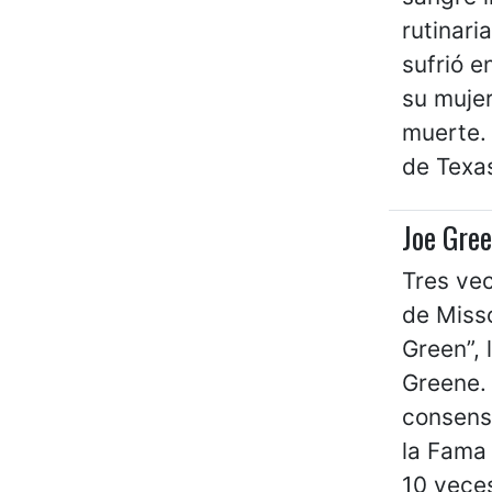
rutinari
sufrió 
su mujer
muerte. 
de Texas
Joe Gre
Tres vec
de Miss
Green”, 
Greene.
consenso
la Fama 
10 veces