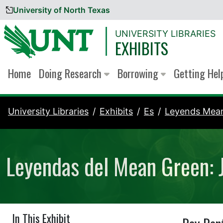
University of North Texas
Skip to content
UNIVERSITY LIBRARIES
EXHIBITS
Home
Doing Research
Borrowing
Getting He
University Libraries
Exhibits
Es
Leyends Mea
Leyendas del Mean Green: 
In This Exhibit