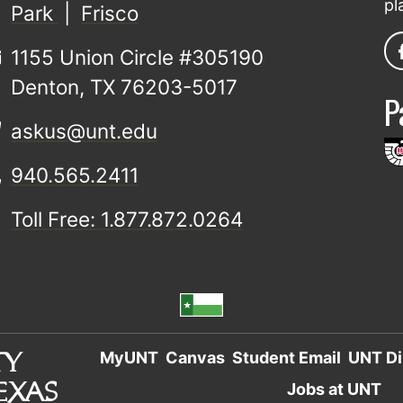
pl
Park
|
Frisco
1155 Union Circle #305190
Denton, TX 76203-5017
P
askus@unt.edu
940.565.2411
Toll Free: 1.877.872.0264
MyUNT
Canvas
Student Email
UNT Di
Jobs at UNT