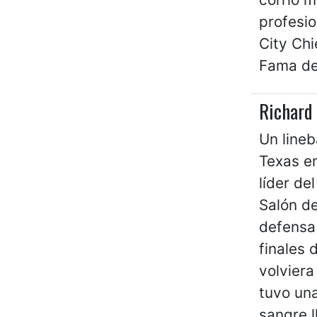
profesio
City Chi
Fama de
Richard 
Un lineb
Texas en
líder de
Salón de
defensa
finales 
volviera
tuvo un
sangre l